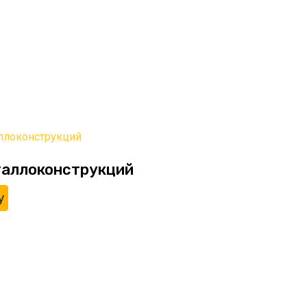
таллоконструкций
у