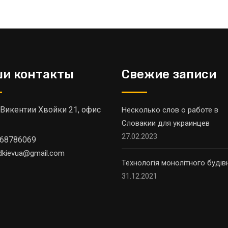
и контакты
Свежие записи
 Викентии Хвойки 21, офис
Несколько слов о работе в
Словакии для украинцев
27.02.2023
68786069
dkievua@gmail.com
Технологія монолітного будів
31.12.2021